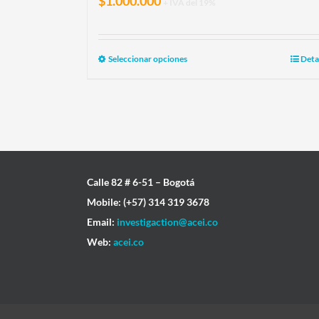
$
1.000.000
+ IVA del 19%
Seleccionar opciones
Deta
Calle 82 # 6-51 – Bogotá
Mobile: (+57) 314 319 3678
Email:
investigaction@acei.co
Web:
acei.co