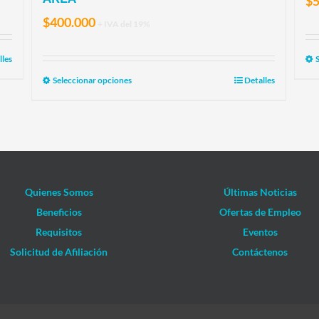
$
$
400.000
+ IVA del 19%
lles
Seleccionar opciones
Detalles
Quienes Somos
Últimas Noticias
Beneficios
Ofertas de Empleo
Requisitos
Eventos
Solicitud de Afiliación
Contáctenos